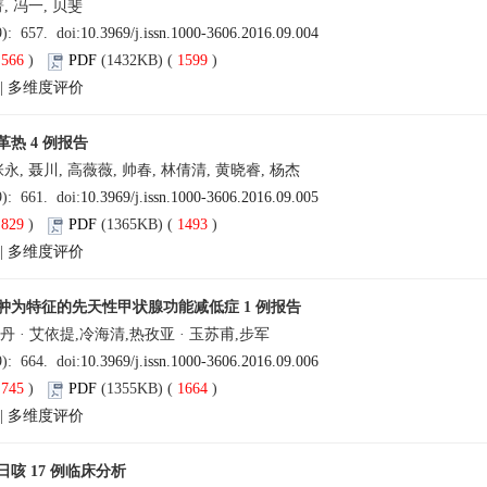
, 冯一, 贝斐
9): 657. doi:
10.3969/j.issn.1000-3606.2016.09.004
(
566
)
PDF
(1432KB) (
1599
)
|
多维度评价
热 4 例报告
永, 聂川, 高薇薇, 帅春, 林倩清, 黄晓睿, 杨杰
9): 661. doi:
10.3969/j.issn.1000-3606.2016.09.005
(
829
)
PDF
(1365KB) (
1493
)
|
多维度评价
肿为特征的先天性甲状腺功能减低症 1 例报告
丹 · 艾依提,冷海清,热孜亚 · 玉苏甫,步军
9): 664. doi:
10.3969/j.issn.1000-3606.2016.09.006
(
745
)
PDF
(1355KB) (
1664
)
|
多维度评价
咳 17 例临床分析