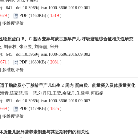
芸,孙静,胡阳,李耀福
9): 641. doi:
10.3969/j.issn.1000-3606.2016.09.001
(
679
)
PDF
(1460KB) (
1519
)
|
多维度评价
性物质蛋白 B、C 基因变异与蒙古族早产儿 呼吸窘迫综合征相关性研究
花, 刘春枝, 张亚昱, 刘春丽, 宋丹
9): 645. doi:
10.3969/j.issn.1000-3606.2016.09.002
(
671
)
PDF
(1689KB) (
2081
)
|
多维度评价
以下适于胎龄及小于胎龄早产儿出生 2 周内 蛋白质、能量摄入及体质量变化
海青,陈家慧,雷一慧,刘丹阳,王莹,余晓丹,朱建幸,何振娟
9): 651. doi:
10.3969/j.issn.1000-3606.2016.09.003
(
669
)
PDF
(1479KB) (
1825
)
|
多维度评价
体质量儿肠外营养素剂量与其近期转归的相关性