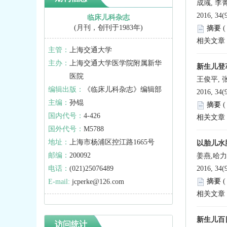
成彧, 李菁
2016, 34(
临床儿科杂志
(月刊，创刊于1983年)
摘要
相关文章
主管：
上海交通大学
主办：
上海交通大学医学院附属新华
新生儿登革
医院
王俊平, 张
编辑出版：
《临床儿科杂志》编辑部
2016, 34(
主编：
孙锟
摘要
国内代号：
4-426
相关文章
国外代号：
M5788
地址：
上海市杨浦区控江路1665号
以胎儿水
邮编：
200092
姜燕,哈力
电话：
(021)25076489
2016, 34(
摘要
E-mail:
jcperke@126.com
相关文章
新生儿百日
访问统计