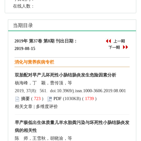
在线人数：
当期目录
2019年 第37卷 第8期 刊出日期：
2019-08-15
消化与营养疾病专栏
双胎配对早产儿坏死性小肠结肠炎发生危险因素分析
杨海峰，丁 颖，曹传顶，等
2019, 37(8): 561. doi:
10.3969/j.issn.1000-3606.2019.08.001
摘要
(
723
)
PDF
(1030KB) (
1739
)
相关文章
|
多维度评价
早产极低出生体质量儿羊水胎粪污染与坏死性小肠结肠炎发
病的相关性
陈 师，王雪秋，胡晓渝，等